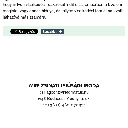
hogy milyen viselkedési reakciókat indít el az emberben a bizalom
megléte, vagy annak hiánya, és milyen viselkedési formákban válik
láthatóvá más számára.
MRE ZSINATI IFJÚSÁGI IRODA
csillagpont@reformatus.hu
1146 Budapest, Abonyi u. 21.
+36 (1) 460-0703