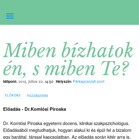
Miben bízhatok
én, s miben Te?
Időpont:
2015. július 22.
14:50
Helyszín:
Párkapcsolati pont
hozzászólás
ELŐADÁS
Előadás - Dr.Komlósi Piroska
Dr. Komlósi Piroska egyetemi docens, klinikai szakpszichológus.
Előadásából megtudhatjuk, hogyan alakul ki és épül fel a bizalom
egy baráttal, társsal kapcsolatban. Az előadás során kitér arra is,