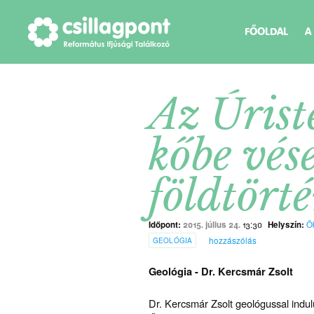
FŐOLDAL
A
Az Úrist
kőbe vése
földtört
Időpont:
2015. július 24.
13:30
Helyszín:
Ö
hozzászólás
GEOLÓGIA
Geológia - Dr. Kercsmár Zsolt
Dr. Kercsmár Zsolt geológussal indul