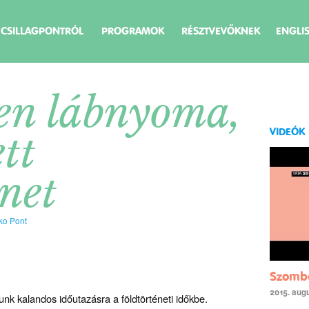
 CSILLAGPONTRÓL
PROGRAMOK
RÉSZTVEVŐKNEK
ENGLI
en lábnyoma,
VIDEÓK
tt
énet
ko Pont
Szombat
2015. aug
unk kalandos időutazásra a földtörténeti időkbe.