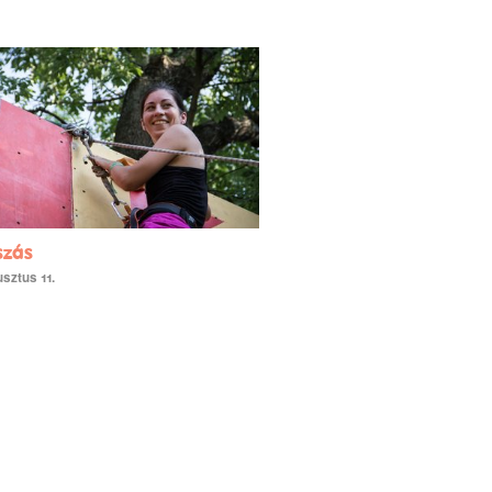
szás
sztus 11.