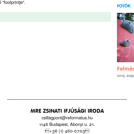
footprintje".
FOTÓK
Falmá
2015. augu
MRE ZSINATI IFJÚSÁGI IRODA
csillagpont@reformatus.hu
1146 Budapest, Abonyi u. 21.
+36 (1) 460-0703