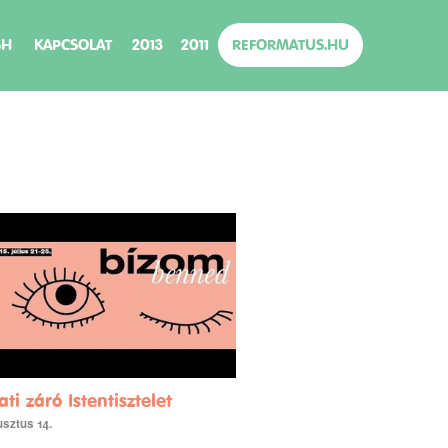
SH
KAPCSOLAT
2013
2011
REFORMATUS.HU
i záró Istentisztelet
usztus 14.