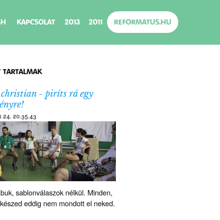
SH
KAPCSOLAT
2013
2011
REFORMATUS.HU
T TARTALMAK
 christian - piríts rá egy
ényre!
us 24. 20.35.43
abuk, sablonválaszok nélkül. Minden,
elkészed eddig nem mondott el neked.