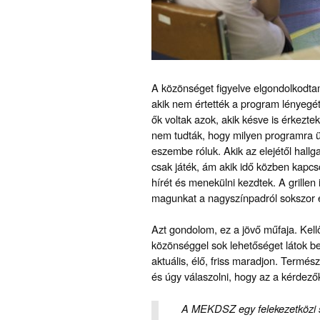
A közönséget figyelve elgondolkodta
akik nem értették a program lényegét, 
ők voltak azok, akik késve is érkeztek
nem tudták, hogy milyen programra ült
eszembe róluk. Akik az elejétől hallg
csak játék, ám akik idő közben kapc
hírét és menekülni kezdtek. A grillen
magunkat a nagyszínpadról sokszor e
Azt gondolom, ez a jövő műfaja. Kell
közönséggel sok lehetőséget látok ben
aktuális, élő, friss maradjon. Termé
és úgy válaszolni, hogy az a kérdezők
A MEKDSZ egy felekezetközi s