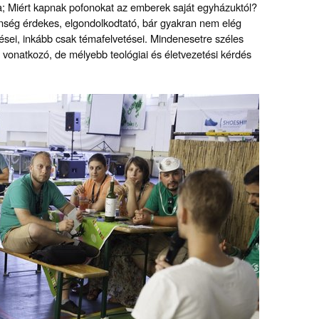
; Miért kapnak pofonokat az emberek saját egyházuktól?
nség érdekes, elgondolkodtató, bár gyakran nem elég
ései, inkább csak témafelvetései. Mindenesetre széles
a vonatkozó, de mélyebb teológiai és életvezetési kérdés