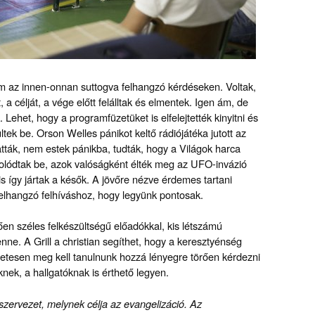
m az innen-onnan suttogva felhangzó kérdéseken. Voltak,
a célját, a vége előtt felálltak és elmentek. Igen ám, de
. Lehet, hogy a programfüzetüket is elfelejtették kinyitni és
ek be. Orson Welles pánikot keltő rádiójátéka jutott az
atták, nem estek pánikba, tudták, hogy a Világok harca
solódtak be, azok valóságként élték meg az UFO-invázió
 is így jártak a késők. A jövőre nézve érdemes tartani
lhangzó felhíváshoz, hogy legyünk pontosak.
ően széles felkészültségű előadókkal, kis létszámú
ne. A Grill a christian segíthet, hogy a keresztyénség
szetesen meg kell tanulnunk hozzá lényegre törően kérdezni
nek, a hallgatóknak is érthető legyen.
zervezet, melynek célja az evangelizáció. Az