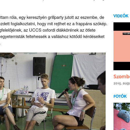
VIDEÓK
lottam róla, egy keresztyén grillparty jutott az eszembe, de
zdett foglalkoztatni, hogy mit rejthet ez a frappáns szókép.
felelőjének, az UCCS oxfordi diákkörének az ötlete
egyetemisták feltehessék a valláshoz kötődő kérdéseiket
.
Szombat
2015. aug
FOTÓK