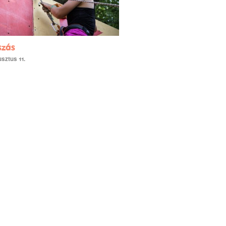
szás
sztus 11.