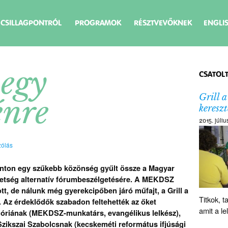
 CSILLAGPONTRÓL
PROGRAMOK
RÉSZTVEVŐKNEK
ENGLI
 egy
CSATOL
Grill a
énre
kereszt
2015. júli
ólás
onton egy szűkebb közönség gyűlt össze a Magyar
etség alternatív fórumbeszélgetésére. A MEKDSZ
tt, de nálunk még gyerekcipőben járó műfajt, a Grill a
Titkok, t
a. Az érdeklődők szabadon feltehették az őket
amit a l
lóriának (MEKDSZ-munkatárs, evangélikus lelkész),
ikszai Szabolcsnak (kecskeméti református ifjúsági