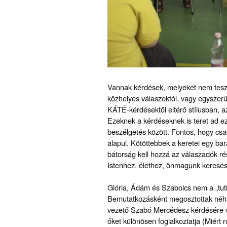
Vannak kérdések, melyeket nem teszün
közhelyes válaszoktól, vagy egyszerű
KÁTÉ-kérdésektől eltérő stílusban, az
Ezeknek a kérdéseknek is teret ad e
beszélgetés között. Fontos, hogy csa
alapul. Kötöttebbek a keretei egy ba
bátorság kell hozzá az válaszadók rés
Istenhez, élethez, önmagunk keresés
Glória, Ádám és Szabolcs nem a „tut
Bemutatkozásként megosztottak néhá
vezető Szabó Mercédesz kérdésére vá
őket különösen foglalkoztatja (Miért