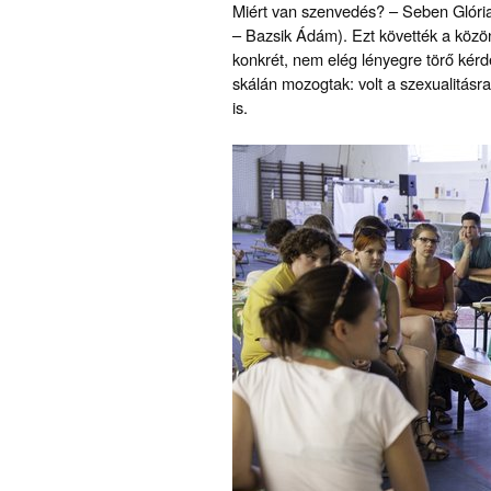
Miért van szenvedés? – Seben Glória
– Bazsik Ádám). Ezt követték a közö
konkrét, nem elég lényegre törő kérd
skálán mozogtak: volt a szexualitásr
is.