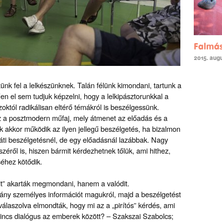
Falmá
2015. augu
k fel a lelkészünknek. Talán félünk kimondani, tartunk a
en el sem tudjuk képzelni, hogy a lelkipásztorunkkal a
októl radikálisan eltérő témákról is beszélgessünk.
z a posztmodern műfaj, mely átmenet az előadás és a
k akkor működik az ilyen jellegű beszélgetés, ha bizalmon
ráti beszélgetésnél, de egy előadásnál lazábbak. Nagy
zéről is, hiszen bármit kérdezhetnek tőlük, ami hithez,
éhez kötődik.
it” akarták megmondani, hanem a valódit.
ny személyes információt magukról, majd a beszélgetést
laszolva elmondták, hogy mi az a „pirítós” kérdés, ami
 nincs dialógus az emberek között? – Szakszai Szabolcs;