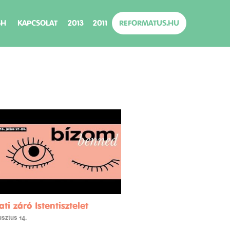
SH
KAPCSOLAT
2013
2011
REFORMATUS.HU
i záró Istentisztelet
usztus 14.