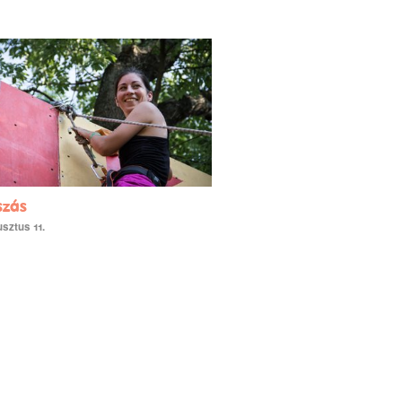
szás
sztus 11.