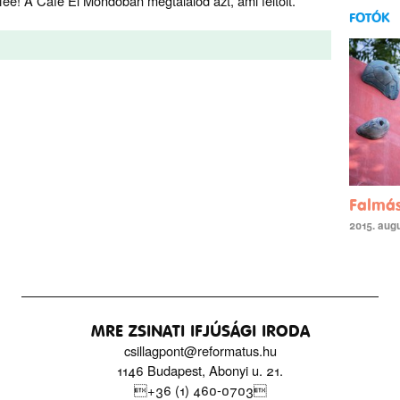
ee! A Cafe El Mondoban megtalálod azt, ami feltölt.
FOTÓK
Falmá
2015. augu
MRE ZSINATI IFJÚSÁGI IRODA
csillagpont@reformatus.hu
1146 Budapest, Abonyi u. 21.
+36 (1) 460-0703