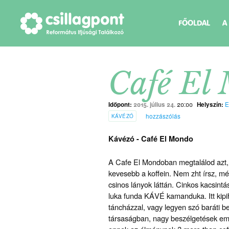
FŐOLDAL
A
Café El
Időpont:
2015. július 24.
20:00
Helyszín:
E
hozzászólás
KÁVÉZÓ
Kávézó - Café El Mondo
A Cafe El Mondoban megtalálod azt, 
kevesebb a koffein. Nem zht írsz, mé
csinos lányok láttán. Cinkos kacsint
luka funda KÁVÉ kamanduka. Itt kipi
táncházzal, vagy legyen szó baráti b
társaságban, nagy beszélgetések emb