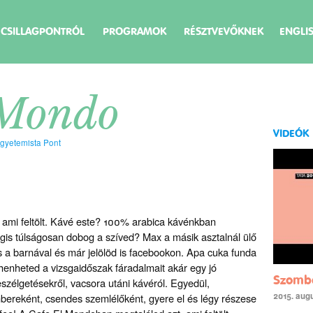
 CSILLAGPONTRÓL
PROGRAMOK
RÉSZTVEVŐKNEK
ENGLI
 Mondo
VIDEÓK
gyetemista Pont
ami feltölt. Kávé este? 100% arabica kávénkban
gis túlságosan dobog a szíved? Max a másik asztalnál ülő
ás a barnával és már jelölöd is facebookon. Apa cuka funda
henheted a vizsgaidőszak fáradalmait akár egy jó
Szombat
eszélgetésekről, vacsora utáni kávéról. Egyedül,
2015. aug
ereként, csendes szemlélőként, gyere el és légy részese