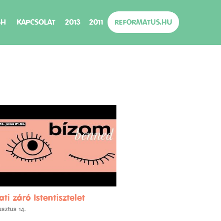
SH
KAPCSOLAT
2013
2011
REFORMATUS.HU
i záró Istentisztelet
usztus 14.