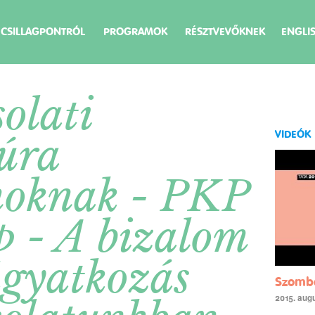
 CSILLAGPONTRÓL
PROGRAMOK
RÉSZTVEVŐKNEK
ENGLI
olati
VIDEÓK
úra
noknak - PKP
 - A bizalom
agyatkozás
Szombat
2015. aug