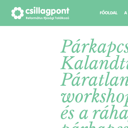
FŐOLDAL
A
Párkapcs
Kalandt
Páratla
workshop
és a ráh