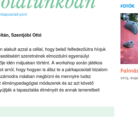
solatunkban
FOTÓK
rkapcsolati pont
ltán, Szentjóbi Ottó
akult azzal a céllal, hogy belső felfedezőútra hívjuk
ljesedéséért szeretnének elmozdulni egyensúlyi
ője idén májusban történt. A workshop során játékos
t arról, hogy hogyan is állsz te a párkapcsolati bizalom
Falmá
 számodra másban megbízni és mennyire tudsz
2015. augu
 élménypedagógiai módszerek és az azt követő
jtják a tapasztalás élményét és annak ismeretbeli